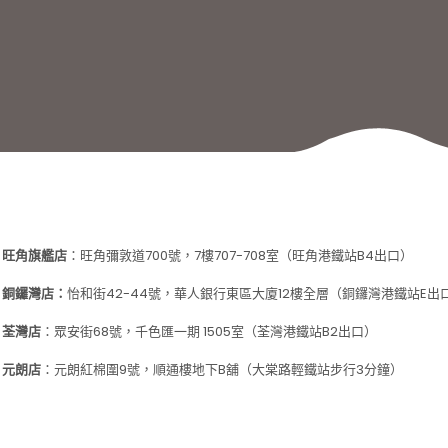
旺角旗艦店
：旺角彌敦道700號，7樓707-708室（旺角港鐵站B4出口）
銅鑼灣店：
怡和街42-44號，華人銀行東區大廈12樓全層（銅鑼灣港鐵站E出
荃灣店
：眾安街
68
號，千色匯一期
1505
室（荃灣港鐵站
B2
出口）
元朗店
：元朗紅棉圍9號，順通樓地下B舖（大棠路輕鐵站步行3分鐘）