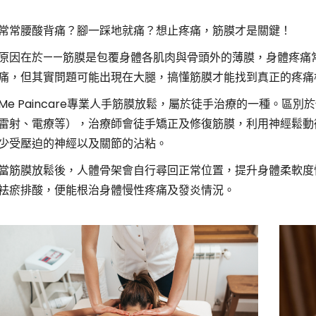
常常腰酸背痛？腳一踩地就痛？想止疼痛，筋膜才是關鍵！
原因在於——筋膜是包覆身體各肌肉與骨頭外的薄膜，身體疼痛
痛，但其實問題可能出現在大腿，搞懂筋膜才能找到真正的疼痛
Me Paincare專業人手筋膜放鬆，屬於徒手治療的一種。區
雷射、電療等），治療師會徒手矯正及修復筋膜，利用神經鬆動
少受壓迫的神經以及關節的沾粘。
當筋膜放鬆後，人體骨架會自行尋回正常位置，提升身體柔軟度
袪瘀排酸，便能根治身體慢性疼痛及發炎情況。