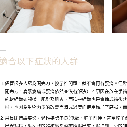
適合以下症狀的人群
儘管很多人認為開完刀，換了椎間盤，就不會再有腰痛。但
開完刀，肩緊痠痛或腰痛依然並沒有解決）。原因在於在手
的軟組織如韌帶、肌腱及肌肉，而這些組織也是會造成術後
椎，也因為生物力學的改變而造成過度的使用增加了磨損，
當長期錯誤姿勢，頸椎姿勢不良(低頭、脖子前伸，甚至脖子
出現裂痕，果凍狀的髓核從裂痕被擠壓出來，壓迫到一旁的