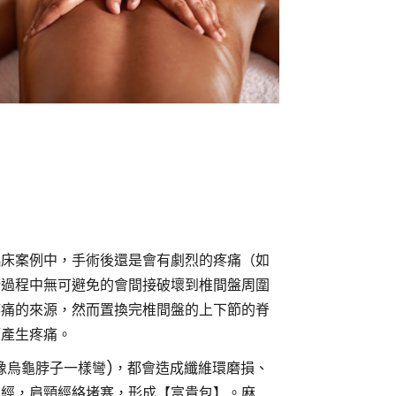
臨床案例中，手術後還是會有劇烈的疼痛（如
術過程中無可避免的會間接破壞到椎間盤周圍
疼痛的來源，然而置換完椎間盤的上下節的脊
而產生疼痛。
像烏龜脖子一樣彎)，都會造成纖維環磨損、
神經，肩頸經絡堵塞，形成【富貴包】。麻