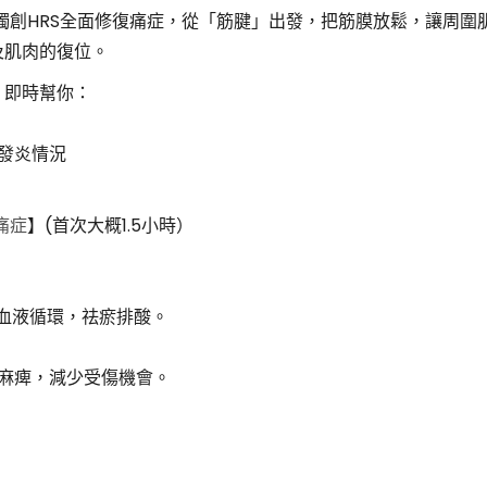
0年後，獨創HRS全面修復痛症，從「筋腱」出發，把筋膜放鬆，讓周圍
及肌肉的復位。
療，即時幫你：
發炎情況
痛症
】(首次大概1.5小時）
整血液循環，祛瘀排酸。
痛麻痺，減少受傷機會。