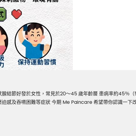
腺結節好發於女性，常見於20～45 歲年齡層 患病率約45％（
感及吞嚥困難等症狀 今期 Me Paincare 希望帶你認識一下