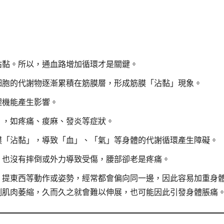
沾黏。所以，通血路增加循環才是關鍵。
細胞的代謝物逐漸累積在筋膜層，形成筋膜「沾黏」現象。
理機能產生影響。
」，如疼痛、痠麻、發炎等症狀。
膜「沾黏」，導致「血」、「氣」等身體的代謝循環產生障礙。
，也沒有摔倒或外力導致受傷，腰部卻老是疼痛。
、提東西等動作或姿勢，經常都會偏向同一邊，因此容易加重身
側肌肉萎縮，久而久之就會難以伸展，也可能因此引發身體脹痛