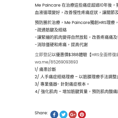
Me Paincare 在治療這些痛症超過1
血液循環變好，改善慢性疼痛症狀，讓關節
預防勝於治療，Me Paincare獨創HRS理
-疏通筋腱及經絡
-讓緊繃的肌肉變得自然放鬆，改善疼痛痛及
-消除僵硬和疼痛，提高代謝
立即登記
以優惠價$388體驗【
HRS全面修復
wa.me/85269093893
1/ 痛患診斷
2/ 人手痛症經絡理療 – 以筋膜理療手法調
3/ 專業儀器- 針對痛症根本。
4/ 強化肌肉 – 增加筋腱質量，預防肌肉酸
Share: