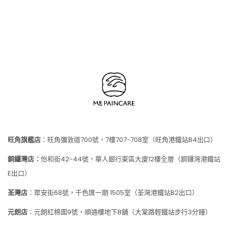
旺角旗艦店
：旺角彌敦道700號，7樓707-708室（旺角港鐵站B4出口）
銅鑼灣店：
怡和街42-44號，華人銀行東區大廈12樓全層（銅鑼灣港鐵站
E出口）
荃灣店
：眾安街
68
號，千色匯一期
1505
室（荃灣港鐵站
B2
出口）
元朗店
：元朗紅棉圍9號，順通樓地下B舖（大棠路輕鐵站步行3分鐘）